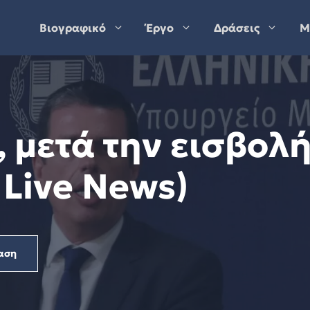
Βιογραφικό
Έργο
Δράσεις
Μ
 μετά την εισβολ
Live News)
αση