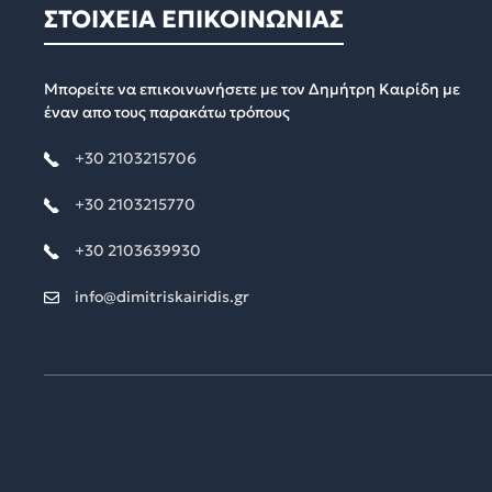
ΣΤΟΙΧΕΙΑ ΕΠΙΚΟΙΝΩΝΙΑΣ
Μπορείτε να επικοινωνήσετε με τον Δημήτρη Καιρίδη με
έναν απο τους παρακάτω τρόπους
+30 2103215706
+30 2103215770
+30 2103639930
info@dimitriskairidis.gr