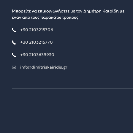
Μπορείτε να επικοινωνήσετε με τον Δημήτρη Καιρίδη με
έναν απο τους παρακάτω τρόπους
+30 2103215706
+30 2103215770
+30 2103639930
info@dimitriskairidis.gr