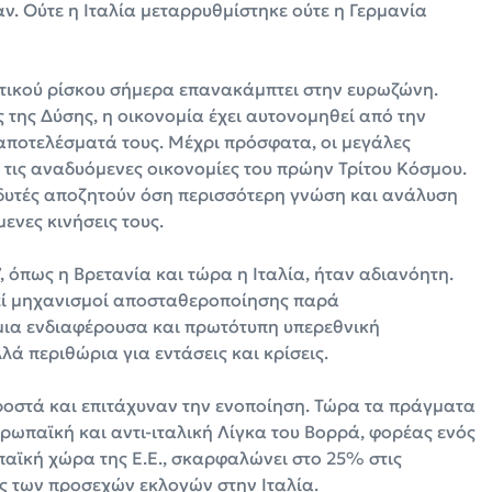
ν. Ούτε η Ιταλία μεταρρυθμίστηκε ούτε η Γερμανία
ιτικού ρίσκου σήμερα επανακάμπτει στην ευρωζώνη.
ς της Δύσης, η οικονομία έχει αυτονομηθεί από την
α αποτελέσματά τους. Μέχρι πρόσφατα, οι μεγάλες
 τις αναδυόμενες οικονομίες του πρώην Τρίτου Κόσμου.
πενδυτές αποζητούν όση περισσότερη γνώση και ανάλυση
ενες κινήσεις τους.
, όπως η Βρετανία και τώρα η Ιταλία, ήταν αδιανόητη.
στεί μηχανισμοί αποσταθεροποίησης παρά
 μια ενδιαφέρουσα και πρωτότυπη υπερεθνική
ά περιθώρια για εντάσεις και κρίσεις.
προστά και επιτάχυναν την ενοποίηση. Τώρα τα πράγματα
υρωπαϊκή και αντι-ιταλική Λίγκα του Βορρά, φορέας ενός
αϊκή χώρα της Ε.Ε., σκαρφαλώνει στο 25% στις
ς των προσεχών εκλογών στην Ιταλία.