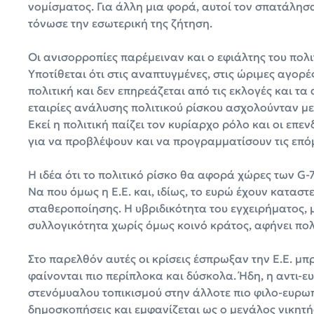
νομίσματος. Για άλλη μια φορά, αυτοί τον σπατάλησα
τόνωσε την εσωτερική της ζήτηση.
Οι ανισορροπίες παρέμειναν και ο εφιάλτης του πολ
Υποτίθεται ότι στις αναπτυγμένες, στις ώριμες αγορέ
πολιτική και δεν επηρεάζεται από τις εκλογές και τ
εταιρίες ανάλυσης πολιτικού ρίσκου ασχολούνταν με
Εκεί η πολιτική παίζει τον κυρίαρχο ρόλο και οι ε
για να προβλέψουν και να προγραμματίσουν τις επόμ
Η ιδέα ότι το πολιτικό ρίσκο θα αφορά χώρες των G-7
Να που όμως η Ε.Ε. και, ιδίως, το ευρώ έχουν κατα
σταθεροποίησης. Η υβριδικότητα του εγχειρήματος,
συλλογικότητα χωρίς όμως κοινό κράτος, αφήνει πολλ
Στο παρελθόν αυτές οι κρίσεις έσπρωξαν την Ε.Ε. μ
φαίνονται πιο περίπλοκα και δύσκολα. Ήδη, η αντι-ε
στενόμυαλου τοπικισμού στην άλλοτε πιο φιλο-ευρωπ
δημοσκοπήσεις και εμφανίζεται ως ο μεγάλος νικητή