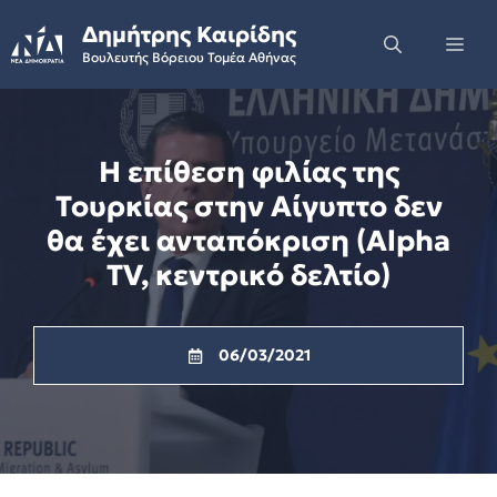
Skip
Δημήτρης Καιρίδης
to
Me
Βουλευτής Βόρειου Τομέα Αθήνας
content
Η επίθεση φιλίας της
Τουρκίας στην Αίγυπτο δεν
θα έχει ανταπόκριση (Alpha
TV, κεντρικό δελτίο)
06/03/2021