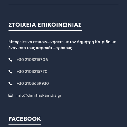
ΣΤΟΙΧΕΙΑ ΕΠΙΚΟΙΝΩΝΙΑΣ
Μπορείτε να επικοινωνήσετε με τον Δημήτρη Καιρίδη με
έναν απο τους παρακάτω τρόπους
+30 2103215706
+30 2103215770
+30 2103639930
info@dimitriskairidis.gr
FACEBOOK