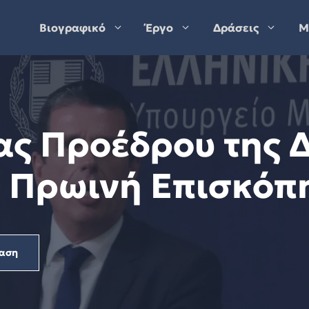
Βιογραφικό
Έργο
Δράσεις
Μ
έας Προέδρου της 
, Πρωινή Επισκόπη
αση