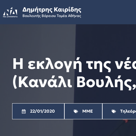
Skip
Δημήτρης Καιρίδης
to
Βουλευτής Βόρειου Τομέα Αθήνας
content
Η εκλογή της ν
(Κανάλι Βουλής
22/01/2020
ΜΜΕ
Τηλεόρ