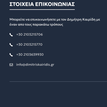
ΣΤΟΙΧΕΙΑ ΕΠΙΚΟΙΝΩΝΙΑΣ
Μπορείτε να επικοινωνήσετε με τον Δημήτρη Καιρίδη με
έναν απο τους παρακάτω τρόπους
+30 2103215706
+30 2103215770
+30 2103639930
info@dimitriskairidis.gr