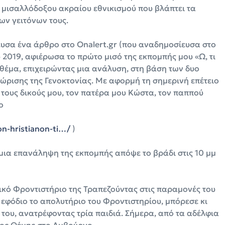
 μισαλλόδοξου ακραίου εθνικισμού που βλάπτει τα
ων γειτόνων τους.
ευσα ένα άρθρο στο Onalert.gr (που αναδημοσίευσα στο
 2019, αφιέρωσα το πρώτο μισό της εκπομπής μου «Ω, τι
θέμα, επιχειρώντας μια ανάλυση, στη βάση των δυο
ρισης της Γενοκτονίας. Με αφορμή τη σημερινή επέτειο
 τους δικούς μου, τον πατέρα μου Κώστα, τον παππού
ο
n-hristianon-ti…/
)
ια επανάληψη της εκπομπής απόψε το βράδι στις 10 μμ
ικό Φροντιστήριο της Τραπεζούντας στις παραμονές του
 εφόδιο το απολυτήριο του Φροντιστηρίου, μπόρεσε κι
 του, ανατρέφοντας τρία παιδιά. Σήμερα, από τα αδέλφια
είος Θέμης στο Αμβούργο.