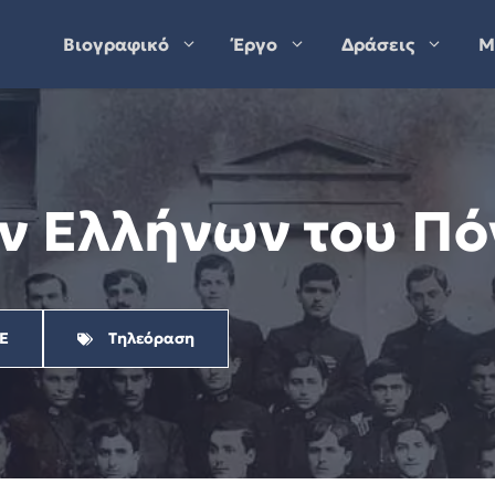
Βιογραφικό
Έργο
Δράσεις
Μ
ων Ελλήνων του Πό
Ε
Τηλεόραση