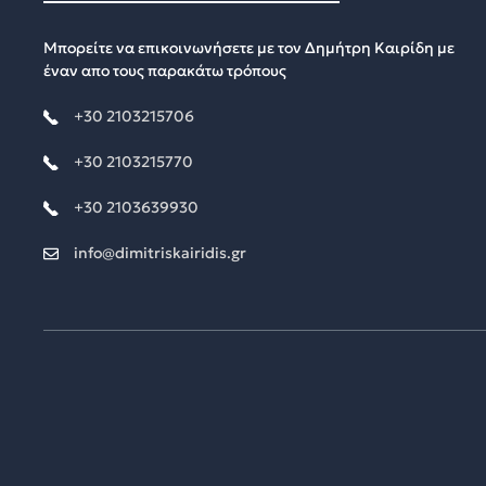
Μπορείτε να επικοινωνήσετε με τον Δημήτρη Καιρίδη με
έναν απο τους παρακάτω τρόπους
+30 2103215706
+30 2103215770
+30 2103639930
info@dimitriskairidis.gr