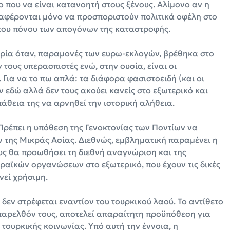
 που να είναι κατανοητή στους ξένους. Αλίμονο αν η
αφέρονται μόνο να προσποριστούν πολιτικά οφέλη στο
 του πόνου των απογόνων της καταστροφής.
ιρία όταν, παραμονές των ευρω-εκλογών, βρέθηκα στο
ους υπερασπιστές ενώ, στην ουσία, είναι οι
Για να το πω απλά: τα διάφορα φασιστοειδή (και οι
 εδώ αλλά δεν τους ακούει κανείς στο εξωτερικό και
άθεια της να αρνηθεί την ιστορική αλήθεια.
. Πρέπει η υπόθεση της Γενοκτονίας των Ποντίων να
ν της Μικράς Ασίας. Διεθνώς, εμβληματική παραμένει η
υς θα προωθήσει τη διεθνή αναγνώριση και της
βραϊκών οργανώσεων στο εξωτερικό, που έχουν τις δικές
νεί χρήσιμη.
 δεν στρέφεται εναντίον του τουρκικού λαού. Το αντίθετο
παρελθόν τους, αποτελεί απαραίτητη προϋπόθεση για
 τουρκικής κοινωνίας. Υπό αυτή την έννοια, η