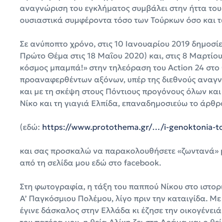
αναγνώριση του εγκλήματος συμβάλει στην ήττα του
ουσιαστικά συμφέροντα τόσο των Τούρκων όσο και τ
Σε ανύποπτο χρόνο, στις 10 Ιανουαρίου 2019 δημοσί
Πρώτο Θέμα στις 18 Μαΐου 2020) και, στις 8 Μαρτίου
κόσμος μπαμπά!» στην τηλεόραση του Action 24 στο 
προαναφερθέντων αξόνων, υπέρ της διεθνούς αναγνώ
και με τη σκέψη στους Πόντιους προγόνους όλων και
Νίκο και τη γιαγιά Ελπίδα, επαναδημοσιεύω το άρθρ
(εδώ:
https://www.protothema.gr/…/i-genoktonia-to
και σας προσκαλώ να παρακολουθήσετε «ζωντανά» μ
από τη σελίδα μου εδώ στο facebook.
Στη φωτογραφία, η τάξη του παππού Νίκου στο ιστορ
Α’ Παγκόσμιου Πολέμου, λίγο πριν την καταιγίδα. Με
έγινε δάσκαλος στην Ελλάδα κι έζησε την οικογένειά
του πατέρα μου, η θεία Αλίκη ζει στη Δράμα και ο θ