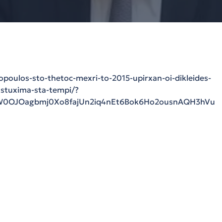
kopoulos-sto-thetoc-mexri-to-2015-upirxan-oi-dikleides-
stuxima-sta-tempi/?
vW0OJOagbmj0Xo8fajUn2iq4nEt6Bok6Ho2ousnAQH3hVu