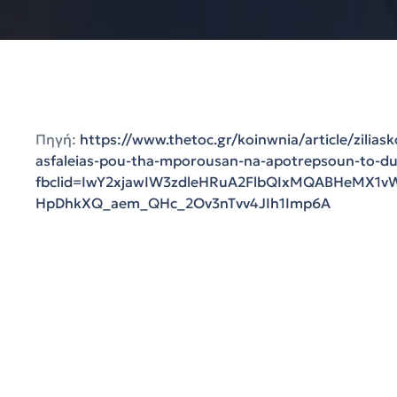
Πηγή:
https://www.thetoc.gr/koinwnia/article/zilias
asfaleias-pou-tha-mporousan-na-apotrepsoun-to-du
fbclid=IwY2xjawIW3zdleHRuA2FlbQIxMQABHeMX1
HpDhkXQ_aem_QHc_2Ov3nTvv4JIh1Imp6A