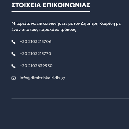
ΣΤΟΙΧΕΙΑ ΕΠΙΚΟΙΝΩΝΙΑΣ
Μπορείτε να επικοινωνήσετε με τον Δημήτρη Καιρίδη με
έναν απο τους παρακάτω τρόπους
+30 2103215706
+30 2103215770
+30 2103639930
info@dimitriskairidis.gr