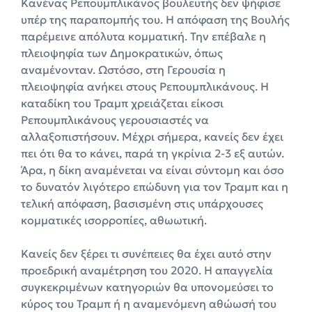
Κανένας Ρεπουμπλικάνος βουλευτής δεν ψήφισε
υπέρ της παραπομπής του. Η απόφαση της Βουλής
παρέμεινε απόλυτα κομματική. Την επέβαλε η
πλειοψηφία των Δημοκρατικών, όπως
αναμένονταν. Ωστόσο, στη Γερουσία η
πλειοψηφία ανήκει στους Ρεπουμπλικάνους. Η
καταδίκη του Τραμπ χρειάζεται είκοσι
Ρεπουμπλικάνους γερουσιαστές να
αλλαξοπιστήσουν. Μέχρι σήμερα, κανείς δεν έχει
πει ότι θα το κάνει, παρά τη γκρίνια 2-3 εξ αυτών.
Άρα, η δίκη αναμένεται να είναι σύντομη και όσο
το δυνατόν λιγότερο επώδυνη για τον Τραμπ και η
τελική απόφαση, βασισμένη στις υπάρχουσες
κομματικές ισορροπίες, αθωωτική.
Κανείς δεν ξέρει τι συνέπειες θα έχει αυτό στην
προεδρική αναμέτρηση του 2020. Η απαγγελία
συγκεκριμένων κατηγοριών θα υπονομεύσει το
κύρος του Τραμπ ή η αναμενόμενη αθώωσή του