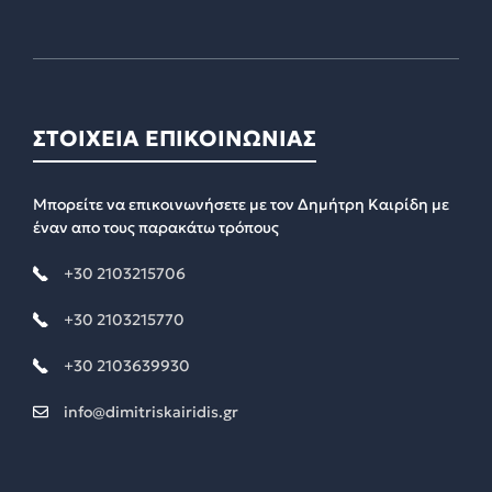
ΣΤΟΙΧΕΙΑ ΕΠΙΚΟΙΝΩΝΙΑΣ
Μπορείτε να επικοινωνήσετε με τον Δημήτρη Καιρίδη με
έναν απο τους παρακάτω τρόπους
+30 2103215706
+30 2103215770
+30 2103639930
info@dimitriskairidis.gr