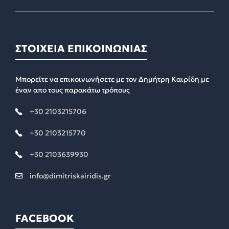
ΣΤΟΙΧΕΙΑ ΕΠΙΚΟΙΝΩΝΙΑΣ
Μπορείτε να επικοινωνήσετε με τον Δημήτρη Καιρίδη με
έναν απο τους παρακάτω τρόπους
+30 2103215706
+30 2103215770
+30 2103639930
info@dimitriskairidis.gr
FACEBOOK