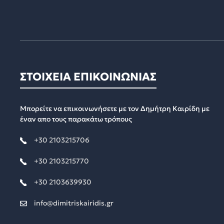
ΣΤΟΙΧΕΙΑ ΕΠΙΚΟΙΝΩΝΙΑΣ
Μπορείτε να επικοινωνήσετε με τον Δημήτρη Καιρίδη με
έναν απο τους παρακάτω τρόπους
+30 2103215706
+30 2103215770
+30 2103639930
info@dimitriskairidis.gr