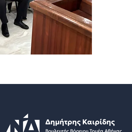
Δημήτρης Καιρίδης
Βουλευτής Βόρειου Τομέα Αθήνας