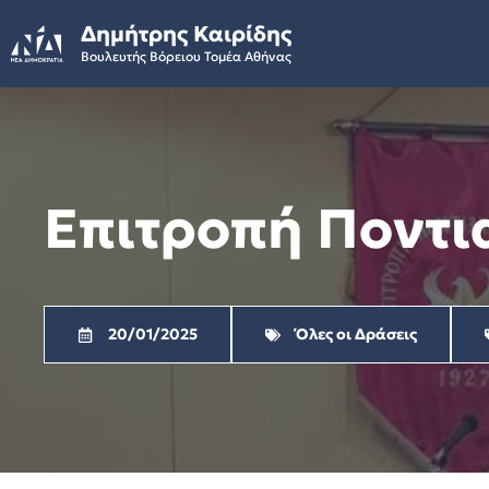
Skip
Δημήτρης Καιρίδης
to
Βουλευτής Βόρειου Τομέα Αθήνας
content
Επιτροπή Ποντι
20/01/2025
Όλες οι Δράσεις