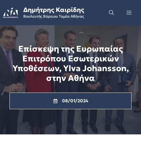
Skip
Δημήτρης Καιρίδης
to
Me
Βουλευτής Βόρειου Τομέα Αθήνας
content
Επίσκεψη της Ευρωπαίας
Επιτρόπου Εσωτερικών
Υποθέσεων, Ylva Johansson,
στην Αθήνα
08/01/2024