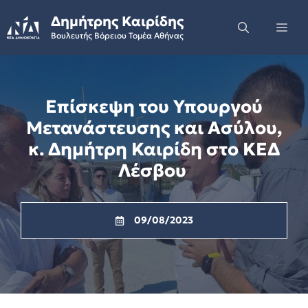
Skip
Δημήτρης Καιρίδης
to
Me
Βουλευτής Βόρειου Τομέα Αθήνας
content
Επίσκεψη του Υπουργού
Μετανάστευσης και Ασύλου,
κ. Δημήτρη Καιρίδη στο ΚΕΔ
Λέσβου
09/08/2023