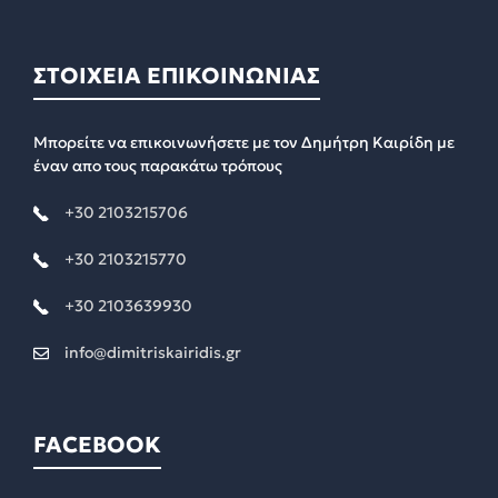
ΣΤΟΙΧΕΙΑ ΕΠΙΚΟΙΝΩΝΙΑΣ
Μπορείτε να επικοινωνήσετε με τον Δημήτρη Καιρίδη με
έναν απο τους παρακάτω τρόπους
+30 2103215706
+30 2103215770
+30 2103639930
info@dimitriskairidis.gr
FACEBOOK