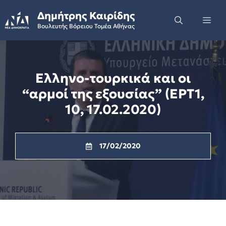
Skip
Δημήτρης Καιρίδης
to
Me
Βουλευτής Βόρειου Τομέα Αθήνας
content
Ελληνο-τουρκικά και οι
“αρμοί της εξουσίας” (ΕΡΤ1,
10, 17.02.2020)
17/02/2020