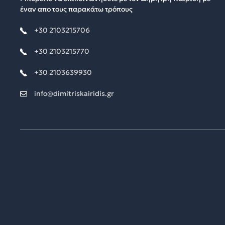
έναν απο τους παρακάτω τρόπους
+30 2103215706
+30 2103215770
+30 2103639930
info@dimitriskairidis.gr