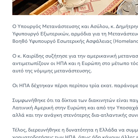
Ο Υπουργός Μετανάστευσης και Ασύλου, κ. Δημήτρης
Υφυπουργό Εξωτερικών, αρμόδια για τη Μετανάστευση 
Βοηθό Υφυπουργό Εσωτερικής Ασφάλειας (Homeland S
Ο κ. Καιρίδης συζήτησε για την αμερικανική μεταναστ
αντιμετωπίζουν οι ΗΠΑ και η Ευρώπη στο μέτωπο τό
αυτό της νόμιμης μετανάστευσης.
Οι ΗΠΑ δέχτηκαν πέρσι περίπου τρία εκατ. παράνομες
Συμφωνήθηκε ότι τα δίκτυα των διακινητών είναι π
Λατινική Αμερική στην Ευρώπη και από την Υποσαχά
αλλά και την ανάγκη στενότερης δια-ατλαντικής συν
Τέλος, διερευνήθηκε η δυνατότητα η Ελλάδα να συμμ
χρηματοδοτήσεις των ΗΠΑ, όπως ήδη κάνουν άλλες ε