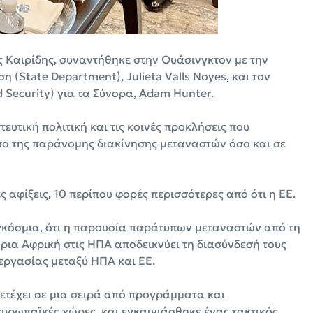
 Καιρίδης, συναντήθηκε στην Ουάσινγκτον με την
(State Department), Julieta Valls Noyes, και τον
ecurity) για τα Σύνορα, Adam Hunter.
ευτική πολιτική και τις κοινές προκλήσεις που
σο της παράνομης διακίνησης μεταναστών όσο και σε
 αφίξεις, 10 περίπου φορές περισσότερες από ότι η ΕΕ.
αγκόσμια, ότι η παρουσία παράτυπων μεταναστών από τη
ρια Αφρική στις ΗΠΑ αποδεικνύει τη διασύνδεσή τους
εργασίας μεταξύ ΗΠΑ και ΕΕ.
ετέχει σε μια σειρά από προγράμματα και
υρωπαϊκές χώρες, και εγκαινιάσθηκε ένας τακτικός