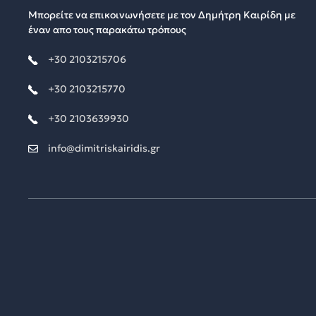
Μπορείτε να επικοινωνήσετε με τον Δημήτρη Καιρίδη με
έναν απο τους παρακάτω τρόπους
+30 2103215706
+30 2103215770
+30 2103639930
info@dimitriskairidis.gr