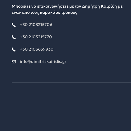
Μπορείτε να επικοινωνήσετε με τον Δημήτρη Καιρίδη με
έναν απο τους παρακάτω τρόπους
+30 2103215706
+30 2103215770
+30 2103639930
info@dimitriskairidis.gr