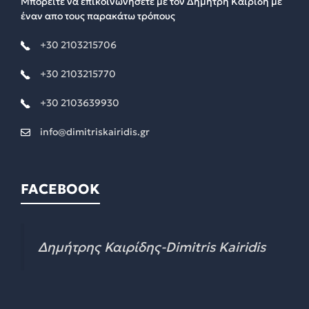
Μπορείτε να επικοινωνήσετε με τον Δημήτρη Καιρίδη με
έναν απο τους παρακάτω τρόπους
+30 2103215706
+30 2103215770
+30 2103639930
info@dimitriskairidis.gr
FACEBOOK
Δημήτρης Καιρίδης-Dimitris Kairidis