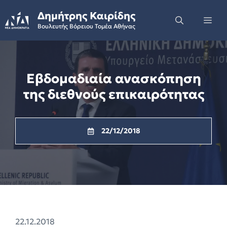
Skip
Δημήτρης Καιρίδης
to
Me
Βουλευτής Βόρειου Τομέα Αθήνας
content
Εβδομαδιαία ανασκόπηση
της διεθνούς επικαιρότητας
22/12/2018
22.12.2018