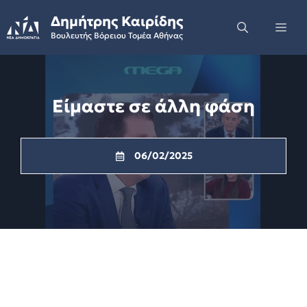
Skip
Δημήτρης Καιρίδης
to
Me
Βουλευτής Βόρειου Τομέα Αθήνας
content
Είμαστε σε άλλη φάση
06/02/2025