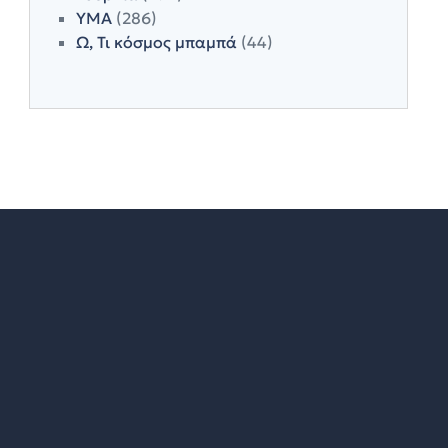
ΥΜΑ
(286)
Ω, Τι κόσμος μπαμπά
(44)