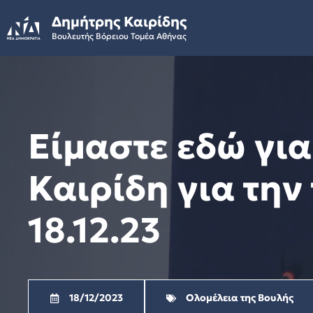
Skip
Δημήτρης Καιρίδης
to
Βουλευτής Βόρειου Τομέα Αθήνας
content
Είμαστε εδώ γι
Καιρίδη για την
18.12.23
18/12/2023
Ολομέλεια της Βουλής