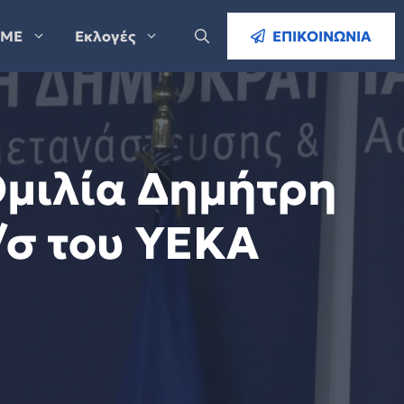
ΜΕ
Εκλογές
ΕΠΙΚΟΙΝΩΝΙΑ
Ομιλία Δημήτρη
/σ του ΥΕΚΑ