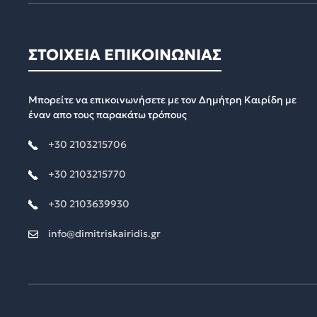
ΣΤΟΙΧΕΙΑ ΕΠΙΚΟΙΝΩΝΙΑΣ
Μπορείτε να επικοινωνήσετε με τον Δημήτρη Καιρίδη με
έναν απο τους παρακάτω τρόπους
+30 2103215706
+30 2103215770
+30 2103639930
info@dimitriskairidis.gr