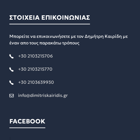
ΣΤΟΙΧΕΙΑ ΕΠΙΚΟΙΝΩΝΙΑΣ
Μπορείτε να επικοινωνήσετε με τον Δημήτρη Καιρίδη με
έναν απο τους παρακάτω τρόπους
+30 2103215706
+30 2103215770
+30 2103639930
info@dimitriskairidis.gr
FACEBOOK