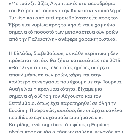
«Με τράνζιτ βίζες Αιγυπτιακές στο αεροδρόμιο
του Καΐρου πετούσαν στην Κωνσταντινούπολη με
Turkish και από εκεί προωθούνταν είτε προς τον
Έβρο είτε κυρίως προς τα νησιά και είχαμε ένα
σημαντικό ποσοστό των μεταναστευτικών ροών
από την Παλαιστίνη» ανέφερε χαρακτηριστικά.
Η Ελλάδα, διαβεβαίωσε, σε κάθε περίπτωση δεν
πρόκειται και δεν θα ζήσει καταστάσεις του 2015.
«Θα έλεγα ότι τις τελευταίες ημέρες υπάρχει
αποκλιμάκωση των ροών, χάρη και στην
καλύτερη συνεργασία που έχουμε με την Τουρκία.
Αυτή είναι η πραγματικότητα. Είχαμε μια
σημαντική αύξηση τον Αύγουστο και τον
Σεπτέμβριο, όπως έχει παρατηρηθεί σε όλη την
Ευρώπη. Προφανώς, ωστόσο, δεν υπάρχει κανένα
περιθώριο εφησυχασμού» επισήμανε ο κ.
Καιρίδης, ενώ σημείωσε ότι φέτος η Ευρώπη
οδεύει προς ρεκόρ αιτήσεων ασύλου, γεγονός που