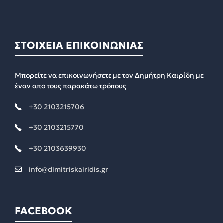
ΣΤΟΙΧΕΙΑ ΕΠΙΚΟΙΝΩΝΙΑΣ
Μπορείτε να επικοινωνήσετε με τον Δημήτρη Καιρίδη με
έναν απο τους παρακάτω τρόπους
+30 2103215706
+30 2103215770
+30 2103639930
info@dimitriskairidis.gr
FACEBOOK