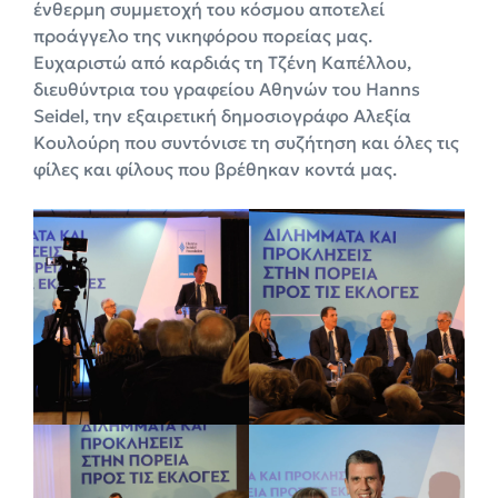
ένθερμη συμμετοχή του κόσμου αποτελεί
προάγγελο της νικηφόρου πορείας μας.
Ευχαριστώ από καρδιάς τη Τζένη Καπέλλου,
διευθύντρια του γραφείου Αθηνών του Hanns
Seidel, την εξαιρετική δημοσιογράφο Αλεξία
Κουλούρη που συντόνισε τη συζήτηση και όλες τις
φίλες και φίλους που βρέθηκαν κοντά μας.