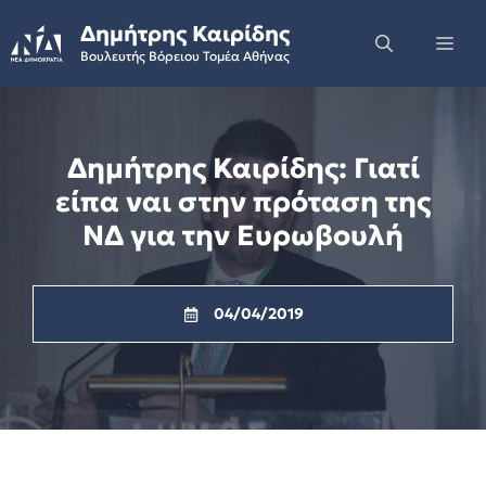
Skip
Δημήτρης Καιρίδης
to
Me
Βουλευτής Βόρειου Τομέα Αθήνας
content
Δημήτρης Καιρίδης: Γιατί
είπα ναι στην πρόταση της
ΝΔ για την Ευρωβουλή
04/04/2019