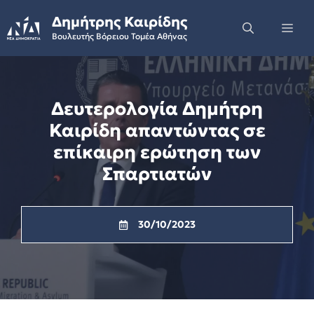
Skip
Δημήτρης Καιρίδης
to
Me
Βουλευτής Βόρειου Τομέα Αθήνας
content
Δευτερολογία Δημήτρη
Καιρίδη απαντώντας σε
επίκαιρη ερώτηση των
Σπαρτιατών
30/10/2023