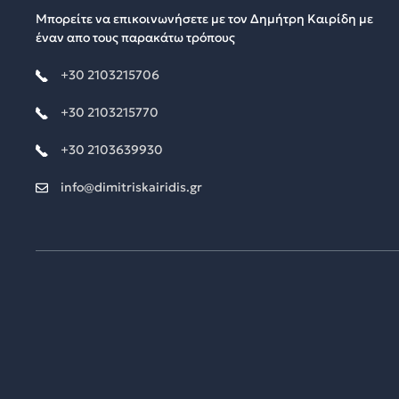
Μπορείτε να επικοινωνήσετε με τον Δημήτρη Καιρίδη με
έναν απο τους παρακάτω τρόπους
+30 2103215706
+30 2103215770
+30 2103639930
info@dimitriskairidis.gr