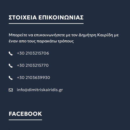
ΣΤΟΙΧΕΙΑ ΕΠΙΚΟΙΝΩΝΙΑΣ
Μπορείτε να επικοινωνήσετε με τον Δημήτρη Καιρίδη με
έναν απο τους παρακάτω τρόπους
+30 2103215706
+30 2103215770
+30 2103639930
info@dimitriskairidis.gr
FACEBOOK