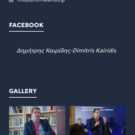
info@dimitriskairidis.gr
FACEBOOK
Δημήτρης Καιρίδης-Dimitris Kairidis
GALLERY