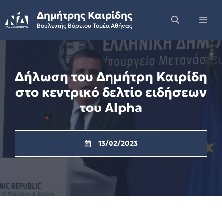
Skip
Δημήτρης Καιρίδης
to
Me
Βουλευτής Βόρειου Τομέα Αθήνας
content
Δήλωση του Δημήτρη Καιρίδη
στο κεντρικό δελτίο ειδήσεων
του Alpha
13/02/2023