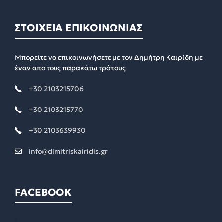
ΣΤΟΙΧΕΙΑ ΕΠΙΚΟΙΝΩΝΙΑΣ
Μπορείτε να επικοινωνήσετε με τον Δημήτρη Καιρίδη με
έναν απο τους παρακάτω τρόπους
+30 2103215706
+30 2103215770
+30 2103639930
info@dimitriskairidis.gr
FACEBOOK