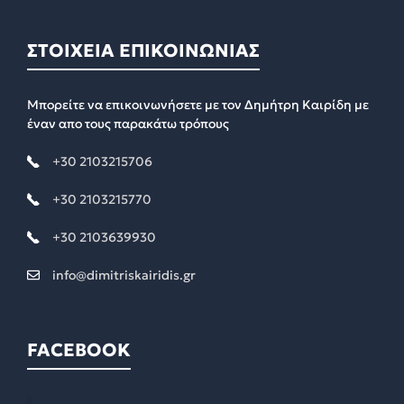
ΣΤΟΙΧΕΙΑ ΕΠΙΚΟΙΝΩΝΙΑΣ
Μπορείτε να επικοινωνήσετε με τον Δημήτρη Καιρίδη με
έναν απο τους παρακάτω τρόπους
+30 2103215706
+30 2103215770
+30 2103639930
info@dimitriskairidis.gr
FACEBOOK