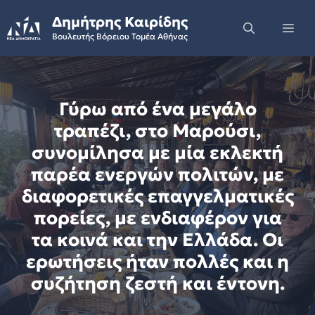
Skip
Δημήτρης Καιρίδης
to
Me
Βουλευτής Βόρειου Τομέα Αθήνας
content
Γύρω από ένα μεγάλο
τραπέζι, στο Μαρούσι,
συνομίλησα με μία εκλεκτή
παρέα ενεργών πολιτών, με
διαφορετικές επαγγελματικές
πορείες, με ενδιαφέρον για
τα κοινά και την Ελλάδα. Οι
ερωτήσεις ήταν πολλές και η
συζήτηση ζεστή και έντονη.