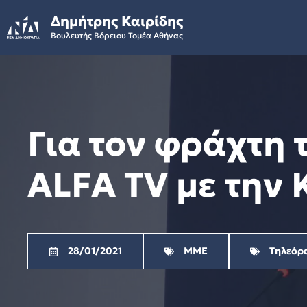
Skip
Δημήτρης Καιρίδης
to
Βουλευτής Βόρειου Τομέα Αθήνας
content
Για τον φράχτη 
ALFA TV με την
28/01/2021
ΜΜΕ
Τηλεόρ