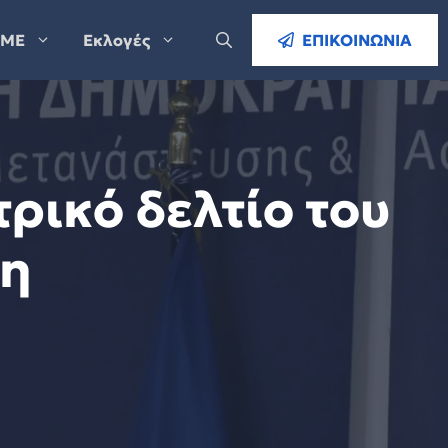
ΜΕ
Εκλογές
ΕΠΙΚΟΙΝΩΝΙΑ
τρικό δελτίο του
κη