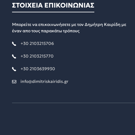
ΣΤΟΙΧΕΙΑ ΕΠΙΚΟΙΝΩΝΙΑΣ
Μπορείτε να επικοινωνήσετε με τον Δημήτρη Καιρίδη με
έναν απο τους παρακάτω τρόπους
+30 2103215706
+30 2103215770
+30 2103639930
info@dimitriskairidis.gr