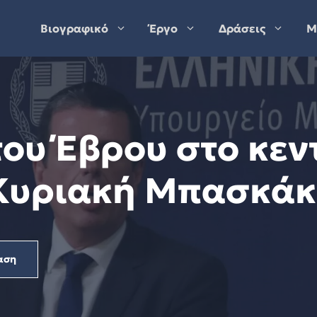
Βιογραφικό
Έργο
Δράσεις
Μ
του Έβρου στο κεν
 Κυριακή Μπασκά
αση