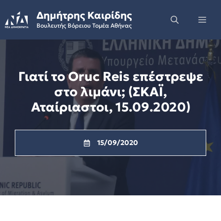
Skip
Δημήτρης Καιρίδης
to
Me
Βουλευτής Βόρειου Τομέα Αθήνας
content
Γιατί το Oruc Reis επέστρεψε
στο λιμάνι; (ΣΚΑΪ,
Αταίριαστοι, 15.09.2020)
15/09/2020