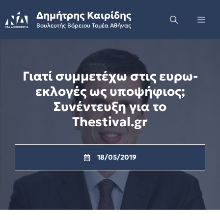
Skip
Δημήτρης Καιρίδης
to
Me
Βουλευτής Βόρειου Τομέα Αθήνας
content
Γιατί συμμετέχω στις ευρω-
εκλογές ως υποψήφιος;
Συνέντευξη για το
Thestival.gr
18/05/2019