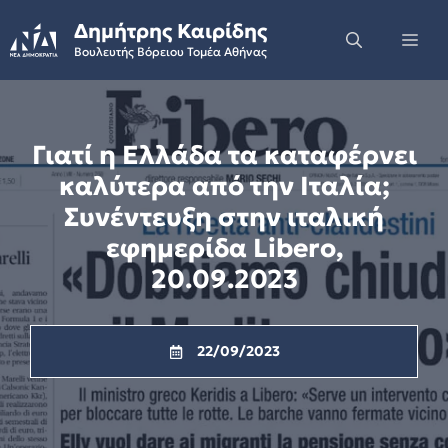
Skip
Δημήτρης Καιρίδης
to
Me
Βουλευτής Βόρειου Τομέα Αθήνας
content
Γιατί η Ελλάδα τα καταφέρνει
καλύτερα από την Ιταλία;
Συνέντευξη στην ιταλική
εφημερίδα Libero,
20.09.2023
22/09/2023