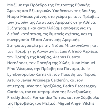
Μαζί με την Πρόεδρο της Επιτροπής Εθνικής
Άμυνας και Εξωτερικών Υποθέσεων της Βουλής,
Ντόρα Μπακογιάννη, στο γεύμα με τους Πρέσβεις
των χωρών της Λατινικής Αμερικής στην Αθήνα.
Συζητήσαμε και ανταλλάξαμε απόψεις για τη
διεθνή κατάσταση, τις διμερείς σχέσεις, και τη
συνεργασία ΕΕ και Λατινικής Αμερικής.
Στη φωτογραφία με την Ντόρα Μπακογιάννη και
τον Πρέσβη της Αργεντινής, Luis Alfredo Azpiazu,
τον Πρέσβη της Κούβας, Aramís Fuente
Hernández, τον Πρέσβη της Χιλής, Juan Manuel
Pino Vásquez, την Πρέσβη του Παναμά, Julie
Lymberopulos-Karnakis, τον Πρέσβη του Περού,
Arturo Javier Arciniega Calderón, και τον
επιτετραμμένο της Βραζιλίας, Pedro Escosteguy
Cardoso, τον επιτετραμμένο της Βενεζουέλας,
Freddy Jesús Fernández Torres, και τον Σύμβουλο
της Πρεσβείας του Μεξικό, Miguel Angel Vilchis