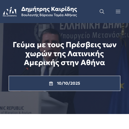
Skip
Δημήτρης Καιρίδης
to
Me
Βουλευτής Βόρειου Τομέα Αθήνας
content
Γεύμα με τους Πρέσβεις των
χωρών της Λατινικής
Αμερικής στην Αθήνα
10/10/2025