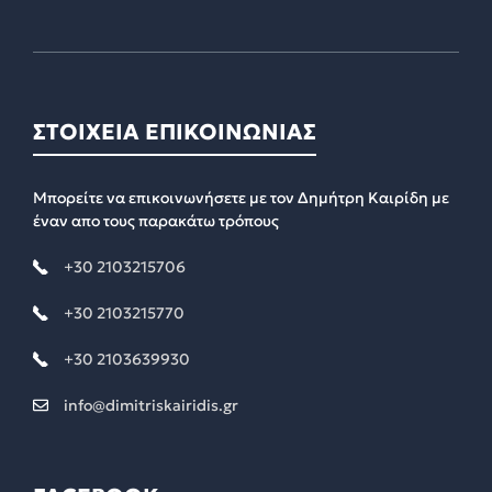
ΣΤΟΙΧΕΙΑ ΕΠΙΚΟΙΝΩΝΙΑΣ
Μπορείτε να επικοινωνήσετε με τον Δημήτρη Καιρίδη με
έναν απο τους παρακάτω τρόπους
+30 2103215706
+30 2103215770
+30 2103639930
info@dimitriskairidis.gr