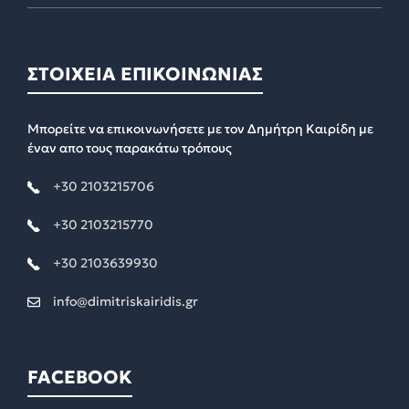
ΣΤΟΙΧΕΙΑ ΕΠΙΚΟΙΝΩΝΙΑΣ
Μπορείτε να επικοινωνήσετε με τον Δημήτρη Καιρίδη με
έναν απο τους παρακάτω τρόπους
+30 2103215706
+30 2103215770
+30 2103639930
info@dimitriskairidis.gr
FACEBOOK