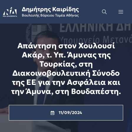
Skip
Δημήτρης Καιρίδης
to
Me
Βουλευτής Βόρειου Τομέα Αθήνας
content
Απάντηση στον Χουλουσί
Ακάρ, τ. Υπ. Άμυνας της
Τουρκίας, στη
Διακοινοβουλευτική Σύνοδο
της ΕΕ για την Ασφάλεια και
την Άμυνα, στη Βουδαπέστη.
11/09/2024