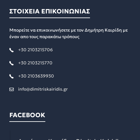
ΣΤΟΙΧΕΙΑ ΕΠΙΚΟΙΝΩΝΙΑΣ
Μπορείτε να επικοινωνήσετε με τον Δημήτρη Καιρίδη με
έναν απο τους παρακάτω τρόπους
+30 2103215706
+30 2103215770
+30 2103639930
info@dimitriskairidis.gr
FACEBOOK