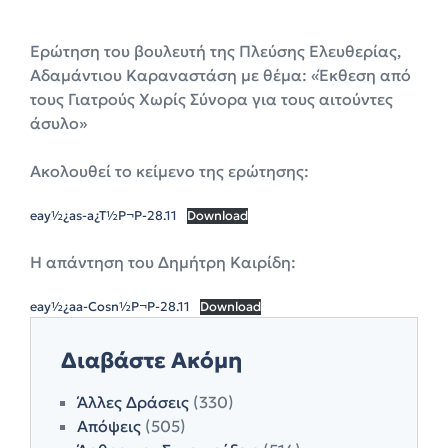
Ερώτηση του βουλευτή της Πλεύσης Ελευθερίας,
Αδαμάντιου Καραναστάση με θέμα: «Έκθεση από
τους Γιατρούς Χωρίς Σύνορα για τους αιτούντες
άσυλο»
Ακολουθεί το κείμενο της ερώτησης:
eay½¿as-a¿T½P¬P-28.11
Download
Η απάντηση του Δημήτρη Καιρίδη:
eay½¿aa-Cosn½P¬P-28.11
Download
Διαβάστε Ακόμη
Άλλες Δράσεις
(330)
Απόψεις
(505)