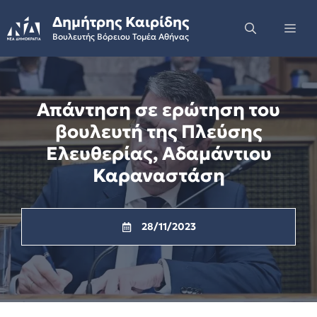
Skip
Δημήτρης Καιρίδης
to
Me
Βουλευτής Βόρειου Τομέα Αθήνας
content
Απάντηση σε ερώτηση του
βουλευτή της Πλεύσης
Ελευθερίας, Αδαμάντιου
Καραναστάση
28/11/2023