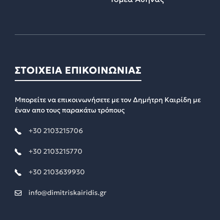
ΣΤΟΙΧΕΙΑ ΕΠΙΚΟΙΝΩΝΙΑΣ
Μπορείτε να επικοινωνήσετε με τον Δημήτρη Καιρίδη με
έναν απο τους παρακάτω τρόπους
+30 2103215706
+30 2103215770
+30 2103639930
info@dimitriskairidis.gr