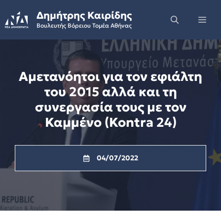
Skip
Δημήτρης Καιρίδης
to
Me
Βουλευτής Βόρειου Τομέα Αθήνας
content
Αμετανόητοι για τον εφιάλτη
του 2015 αλλά και τη
συνεργασία τους με τον
Καμμένο (Kontra 24)
04/07/2022