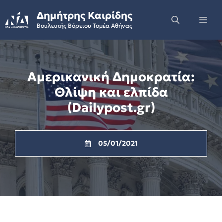
Skip
Δημήτρης Καιρίδης
to
Me
Βουλευτής Βόρειου Τομέα Αθήνας
content
Αμερικανική Δημοκρατία:
Θλίψη και ελπίδα
(Dailypost.gr)
05/01/2021