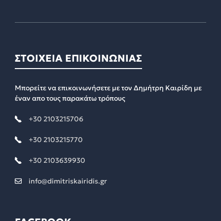
ΣΤΟΙΧΕΙΑ ΕΠΙΚΟΙΝΩΝΙΑΣ
Μπορείτε να επικοινωνήσετε με τον Δημήτρη Καιρίδη με
έναν απο τους παρακάτω τρόπους
+30 2103215706
+30 2103215770
+30 2103639930
info@dimitriskairidis.gr