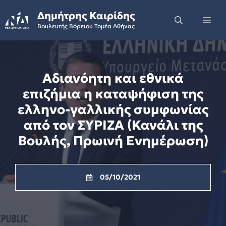
Skip
Δημήτρης Καιρίδης
to
Me
Βουλευτής Βόρειου Τομέα Αθήνας
content
Αδιανόητη και εθνικά
επιζήμια η καταψήφιση της
ελληνο-γαλλικής συμφωνίας
από τον ΣΥΡΙΖΑ (Κανάλι της
Βουλής, Πρωινή Ενημέρωση)
05/10/2021