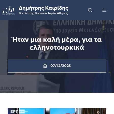
Skip
Δημήτρης Καιρίδης
to
Me
Βουλευτής Βόρειου Τομέα Αθήνας
content
Ήταν μια καλή μέρα, για τα
ελληνοτουρκικά
07/12/2023