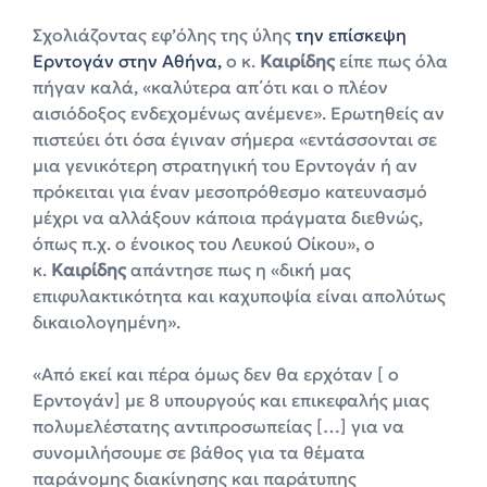
Σχολιάζοντας εφ’όλης της ύλης
την επίσκεψη
Ερντογάν στην Αθήνα,
ο κ.
Καιρίδης
είπε πως όλα
πήγαν καλά, «καλύτερα απ΄ότι και ο πλέον
αισιόδοξος ενδεχομένως ανέμενε». Ερωτηθείς αν
πιστεύει ότι όσα έγιναν σήμερα «εντάσσονται σε
μια γενικότερη στρατηγική του Ερντογάν ή αν
πρόκειται για έναν μεσοπρόθεσμο κατευνασμό
μέχρι να αλλάξουν κάποια πράγματα διεθνώς,
όπως π.χ. ο ένοικος του Λευκού Οίκου», ο
κ.
Καιρίδης
απάντησε πως η «δική μας
επιφυλακτικότητα και καχυποψία είναι απολύτως
δικαιολογημένη».
«Από εκεί και πέρα όμως δεν θα ερχόταν [ ο
Ερντογάν] με 8 υπουργούς και επικεφαλής μιας
πολυμελέστατης αντιπροσωπείας […] για να
συνομιλήσουμε σε βάθος για τα θέματα
παράνομης διακίνησης και παράτυπης