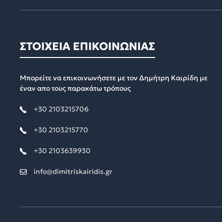
ΣΤΟΙΧΕΙΑ ΕΠΙΚΟΙΝΩΝΙΑΣ
Μπορείτε να επικοινωνήσετε με τον Δημήτρη Καιρίδη με
έναν απο τους παρακάτω τρόπους
+30 2103215706
+30 2103215770
+30 2103639930
info@dimitriskairidis.gr