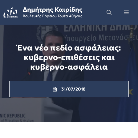
Skip
Δημήτρης Καιρίδης
to
Me
Βουλευτής Βόρειου Τομέα Αθήνας
content
Ένα νέο πεδίο ασφάλειας:
κυβερνο-επιθέσεις και
κυβερνο-ασφάλεια
31/07/2018