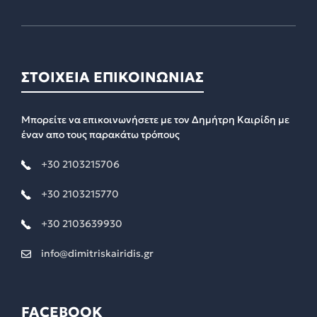
ΣΤΟΙΧΕΙΑ ΕΠΙΚΟΙΝΩΝΙΑΣ
Μπορείτε να επικοινωνήσετε με τον Δημήτρη Καιρίδη με
έναν απο τους παρακάτω τρόπους
+30 2103215706
+30 2103215770
+30 2103639930
info@dimitriskairidis.gr
FACEBOOK