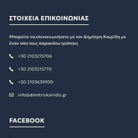
ΣΤΟΙΧΕΙΑ ΕΠΙΚΟΙΝΩΝΙΑΣ
Μπορείτε να επικοινωνήσετε με τον Δημήτρη Καιρίδη με
έναν απο τους παρακάτω τρόπους
+30 2103215706
+30 2103215770
+30 2103639930
info@dimitriskairidis.gr
FACEBOOK