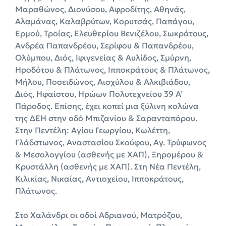
Μαραθώνος, Διονύσου, Αφροδίτης, Αθηνάς,
Αλαμάνας, Καλαβρύτων, Κορυτσάς, Παπάγου,
Ερμού, Τροίας, Ελευθερίου Βενιζέλου, Σωκράτους,
Ανδρέα Παπανδρέου, Σερίφου & Παπανδρέου,
Ολύμπου, Διός, Ιφιγενείας & Αυλίδος, Σμύρνη,
Ηροδότου & Πλάτωνος, Ιπποκράτους & Πλάτωνος,
Μήλου, Ποσειδώνος, Αισχύλου & Αλκιβιάδου,
Διός, Ηφαίστου, Ηρώων Πολυτεχνείου 39 Α’
Πάροδος. Επίσης, έχει κοπεί μια ξύλινη κολώνα
της ΔΕΗ στην οδό Μπιζανίου & Σαρανταπόρου.
Στην Πεντέλη: Αγίου Γεωργίου, Κωλέττη,
Γλάδστωνος, Αναστασίου Σκούφου, Αγ. Τρύφωνος
& Μεσολογγίου (ασθενής με ΧΑΠ), Ξηρομέρου &
Κρυστάλλη (ασθενής με ΧΑΠ). Στη Νέα Πεντέλη,
Κιλικίας, Νικαίας, Αντιοχείου, Ιπποκράτους,
Πλάτωνος.
Στο Χαλάνδρι οι οδοί Αδριανού, Ματρόζου,